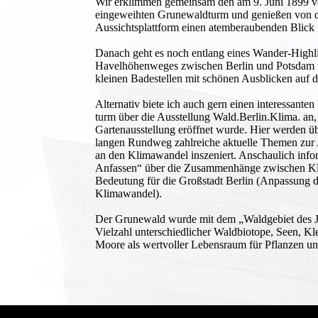
Wir erklimmen gemeinsam den am 9. Juni 1899 vo
eingeweihten Grunewaldturm und genießen von 
Aussichtsplattform einen atemberaubenden Blick 
Danach geht es noch entlang eines Wander-Highli
Havelhöhenweges zwischen Berlin und Potsdam v
kleinen Badestellen mit schönen Ausblicken auf d
Alternativ biete ich auch gern einen interessant
turm über die Ausstellung Wald.Berlin.Klima. an, 
Gartenausstellung eröffnet wurde. Hier werden üb
langen Rundweg zahlreiche aktuelle Themen zur
an den Klimawandel inszeniert. Anschaulich info
Anfassen“ über die Zusammenhänge zwischen K
Bedeutung für die Großstadt Berlin (Anpassung d
Klimawandel).
Der Grunewald wurde mit dem „Waldgebiet des J
Vielzahl unterschiedlicher Waldbiotope, Seen, K
Moore als wertvoller Lebensraum für Pflanzen un