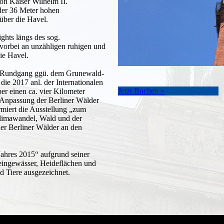
n Kaiser Wilhelm II.
der 36 Meter hohen
über die Havel.
ghts längs des sog.
orbei an unzähligen ruhigen und
ie Havel.
en Rundgang ggü. dem Grune­wald­
die 2017 anl. der Internationalen
Jetzt Buchen »
er einen ca. vier Kilometer
 Anpassung der Berliner Wälder
rmiert die Ausstellung „zum
limawandel, Wald und der
er Berliner Wälder an den
ahres 2015“ aufgrund seiner
leingewässer, Heideflächen und
d Tiere ausgezeichnet.