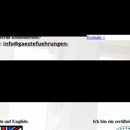
Berlin kennenlernen?
Kontakt »
t:
info@gaestefuehrungen-
te auf English:
Ich bin ein zertifi