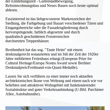
der Entstehungszeit - Gartenstadt­bewegung,
Reformwohnungsbau und Neues Bauen noch heute optimal
ablesen.
Faszinierend ist das liebgewonnene Markenzeichen der
Siedlung, die Farbgebung und Bauart verschiedener Türen und
Eingangsbereiche oder die Fassadengliederung durch
hervorspringende, farblich abgesetzte und durch
quadratisch geschnittenen Fensternischen
durchsetzten Treppenhäuser.
Berühmtheit hat das sog. "Taute Heim" mit einem
denkmalgerecht restaurierten und im Stil der Zeit der 1920er
Jahre möblierten Ferienhaus erlangt (European Prize for
Cultural Heritage/Europa Nostra Award sowie Berliner
Denkmalpreis/Ferdinand-von-Quast-Medaille).
Lassen Sie sich verführen zu einer immer noch aktuellen
architektonischen Ikone von Weltrang und einem nach wie vor
beliebten und attraktiven Wohngebiet mit funktionierender
Sozialstruktur und guter Verkehrsanbindung (U-Bhf. Parchimer
Allee, Autobahnnähe).