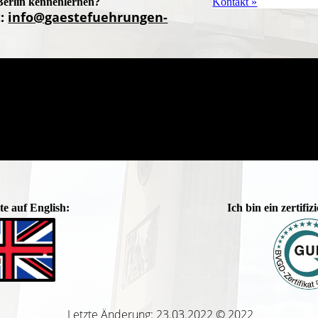
Berlin kennenlernen?
Kontakt »
t:
info@gaestefuehrungen-
te auf English:
Ich bin ein zertifi
Letzte Änderung: 23.03.2022 © 2022