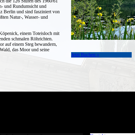
uch die 126 Stufen des 1960/61
ern- und Rundumsicht und
Berlin und sind fasziniert von
ßten Natur-, Wasser- und
öpenick, einem Toteisloch mit
enden schmalen Röhrichten.
oor auf einem Steg bewandern,
 Wald, das Moor und seine
Jetzt Buchen »